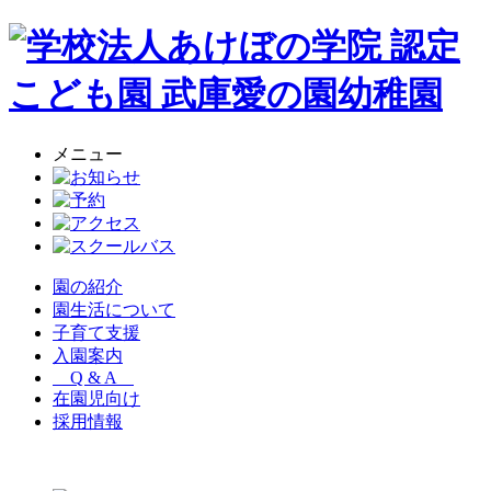
メニュー
園の紹介
園生活について
子育て支援
入園案内
Q & A
在園児向け
採用情報