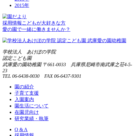
2015年
採用情報
こどもが大好きな方
愛の園で一緒に働きませんか？
学校法人 あけぼの学院
認定こども園
武庫愛の園幼稚園
〒661-0033 兵庫県尼崎市南武庫之荘4-5-
23
TEL 06-6438-0030 FAX 06-6437-9301
園の紹介
子育て支援
入園案内
園生活について
在園児向け
研究業績・執筆
Q & A
採用情報