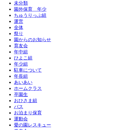
未分類
園外保育 年少
ちゅうりっぷ組
運営
全体
祭り
園からのお知らせ
育友会
年中組
ひよこ組
年少組
駐車について
年長組
あいあい
ホームクラス
卒園生
おひさま組
バス
お泊まり保育
運動会
愛の園レスキュー