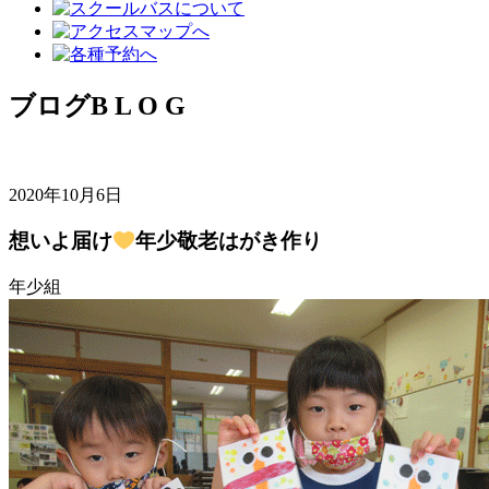
ブログ
B L O G
2020年10月6日
想いよ届け
年少敬老はがき作り
年少組