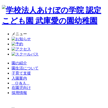
メニュー
園の紹介
園生活について
子育て支援
入園案内
Q & A
在園児向け
採用情報