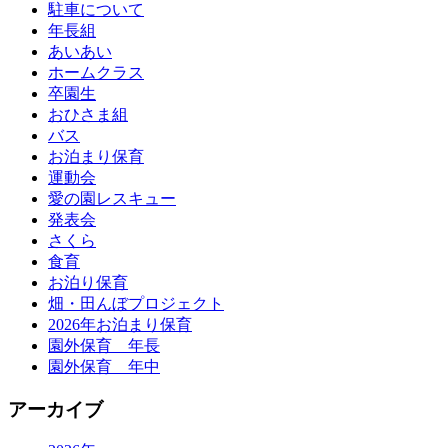
駐車について
年長組
あいあい
ホームクラス
卒園生
おひさま組
バス
お泊まり保育
運動会
愛の園レスキュー
発表会
さくら
食育
お泊り保育
畑・田んぼプロジェクト
2026年お泊まり保育
園外保育 年長
園外保育 年中
アーカイブ