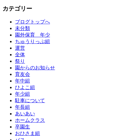
カテゴリー
ブログトップへ
未分類
園外保育 年少
ちゅうりっぷ組
運営
全体
祭り
園からのお知らせ
育友会
年中組
ひよこ組
年少組
駐車について
年長組
あいあい
ホームクラス
卒園生
おひさま組
バス