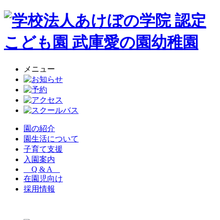
メニュー
園の紹介
園生活について
子育て支援
入園案内
Q & A
在園児向け
採用情報