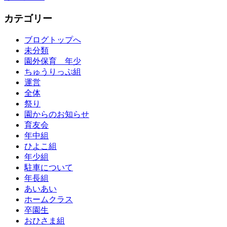
カテゴリー
ブログトップへ
未分類
園外保育 年少
ちゅうりっぷ組
運営
全体
祭り
園からのお知らせ
育友会
年中組
ひよこ組
年少組
駐車について
年長組
あいあい
ホームクラス
卒園生
おひさま組