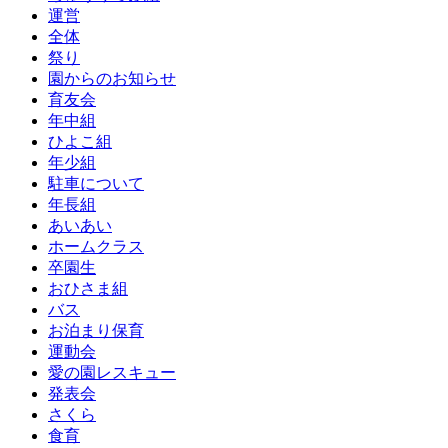
運営
全体
祭り
園からのお知らせ
育友会
年中組
ひよこ組
年少組
駐車について
年長組
あいあい
ホームクラス
卒園生
おひさま組
バス
お泊まり保育
運動会
愛の園レスキュー
発表会
さくら
食育