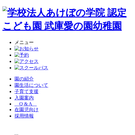
メニュー
園の紹介
園生活について
子育て支援
入園案内
Q & A
在園児向け
採用情報