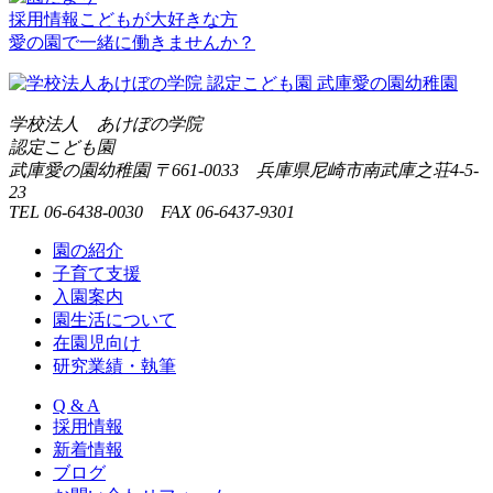
採用情報
こどもが大好きな方
愛の園で一緒に働きませんか？
学校法人 あけぼの学院
認定こども園
武庫愛の園幼稚園
〒661-0033 兵庫県尼崎市南武庫之荘4-5-
23
TEL 06-6438-0030 FAX 06-6437-9301
園の紹介
子育て支援
入園案内
園生活について
在園児向け
研究業績・執筆
Q & A
採用情報
新着情報
ブログ