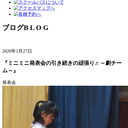
ブログ
B L O G
2020年1月27日
『ミニミニ発表会の引き続きの頑張り♬～劇チー
ム～』
発表会