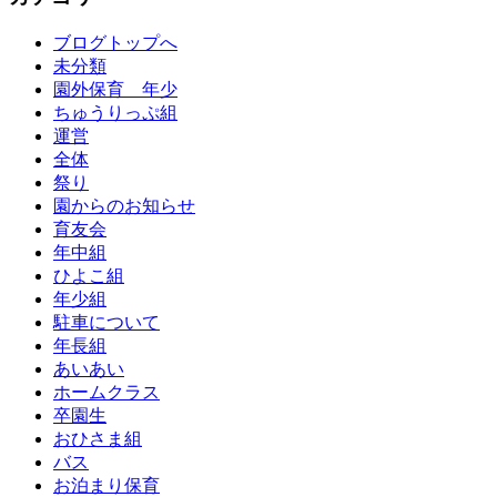
ブログトップへ
未分類
園外保育 年少
ちゅうりっぷ組
運営
全体
祭り
園からのお知らせ
育友会
年中組
ひよこ組
年少組
駐車について
年長組
あいあい
ホームクラス
卒園生
おひさま組
バス
お泊まり保育