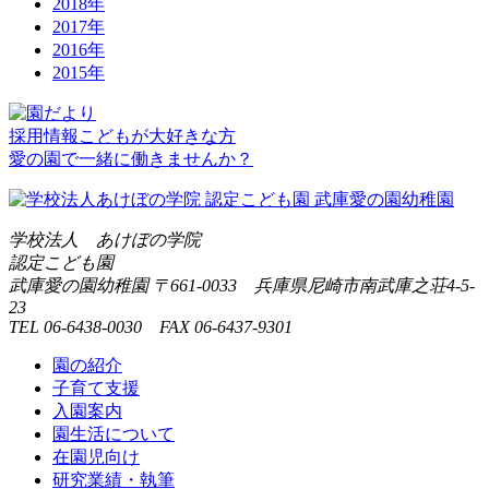
2018年
2017年
2016年
2015年
採用情報
こどもが大好きな方
愛の園で一緒に働きませんか？
学校法人 あけぼの学院
認定こども園
武庫愛の園幼稚園
〒661-0033 兵庫県尼崎市南武庫之荘4-5-
23
TEL 06-6438-0030 FAX 06-6437-9301
園の紹介
子育て支援
入園案内
園生活について
在園児向け
研究業績・執筆