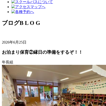
ブログ
B L O G
2026年6月25日
お泊まり保育②縁日の準備をするぞ！！
年長組