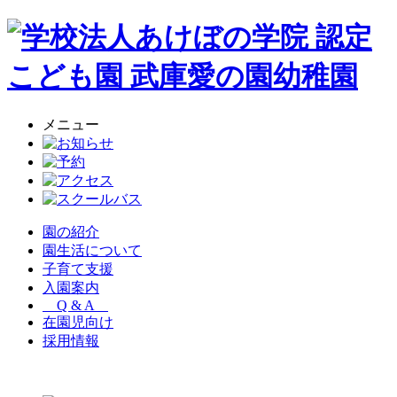
メニュー
園の紹介
園生活について
子育て支援
入園案内
Q & A
在園児向け
採用情報