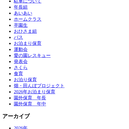
駐車について
年長組
あいあい
ホームクラス
卒園生
おひさま組
バス
お泊まり保育
運動会
愛の園レスキュー
発表会
さくら
食育
お泊り保育
畑・田んぼプロジェクト
2026年お泊まり保育
園外保育 年長
園外保育 年中
アーカイブ
2026年