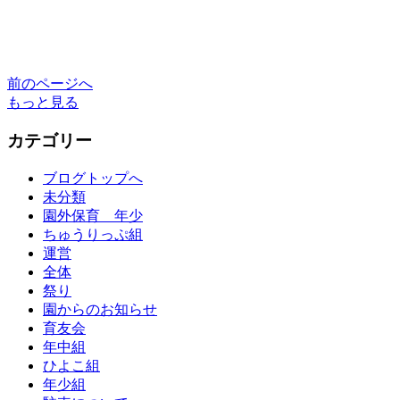
前のページへ
もっと見る
カテゴリー
ブログトップへ
未分類
園外保育 年少
ちゅうりっぷ組
運営
全体
祭り
園からのお知らせ
育友会
年中組
ひよこ組
年少組