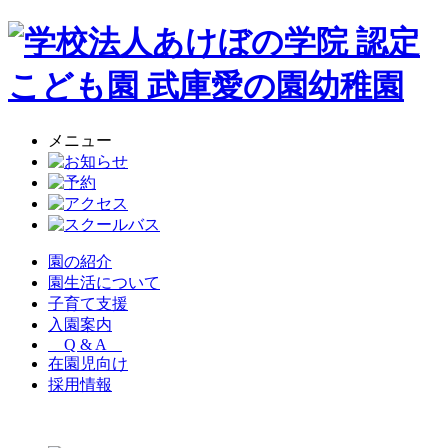
メニュー
園の紹介
園生活について
子育て支援
入園案内
Q & A
在園児向け
採用情報