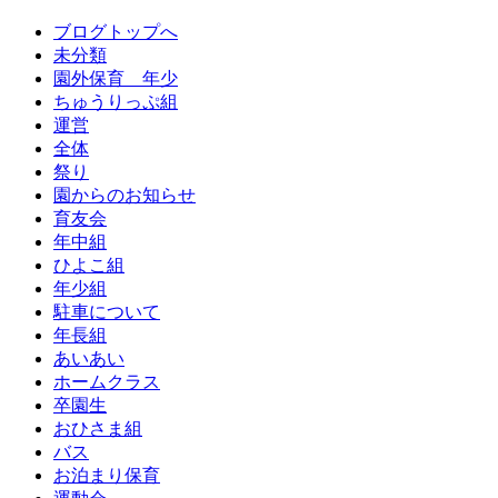
ブログトップへ
未分類
園外保育 年少
ちゅうりっぷ組
運営
全体
祭り
園からのお知らせ
育友会
年中組
ひよこ組
年少組
駐車について
年長組
あいあい
ホームクラス
卒園生
おひさま組
バス
お泊まり保育