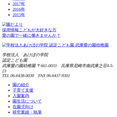
2017年
2016年
2015年
採用情報
こどもが大好きな方
愛の園で一緒に働きませんか？
学校法人 あけぼの学院
認定こども園
武庫愛の園幼稚園
〒661-0033 兵庫県尼崎市南武庫之荘4-5-
23
TEL 06-6438-0030 FAX 06-6437-9301
園の紹介
子育て支援
入園案内
園生活について
在園児向け
研究業績・執筆