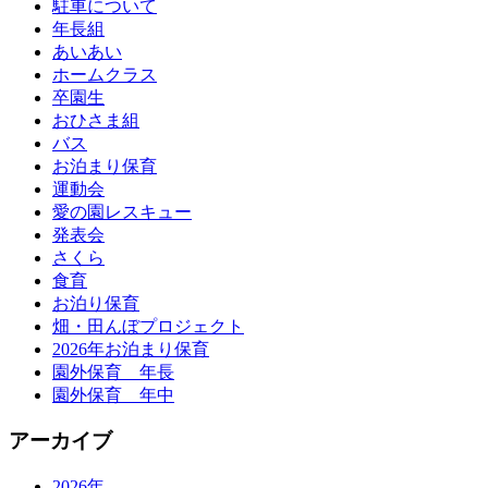
駐車について
年長組
あいあい
ホームクラス
卒園生
おひさま組
バス
お泊まり保育
運動会
愛の園レスキュー
発表会
さくら
食育
お泊り保育
畑・田んぼプロジェクト
2026年お泊まり保育
園外保育 年長
園外保育 年中
アーカイブ
2026年