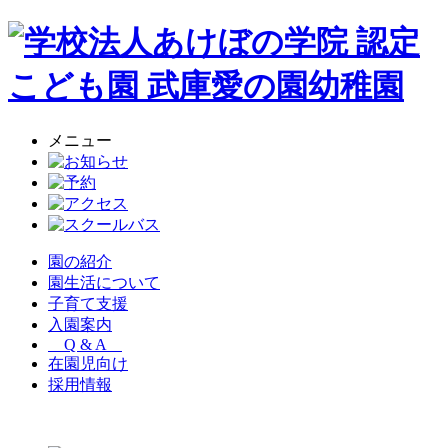
メニュー
園の紹介
園生活について
子育て支援
入園案内
Q & A
在園児向け
採用情報