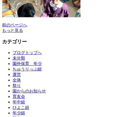
前のページへ
もっと見る
カテゴリー
ブログトップへ
未分類
園外保育 年少
ちゅうりっぷ組
運営
全体
祭り
園からのお知らせ
育友会
年中組
ひよこ組
年少組