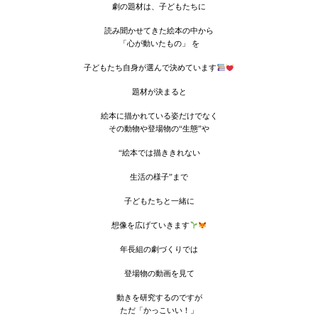
劇の題材は、子どもたちに
読み聞かせてきた絵本の中から
「心が動いたもの」 を
子どもたち自身が選んで決めています
題材が決まると
絵本に描かれている姿だけでなく
その動物や登場物の“生態”や
“絵本では描ききれない
生活の様子”まで
子どもたちと一緒に
想像を広げていきます
年長組の劇づくりでは
登場物の動画を見て
動きを研究するのですが
ただ「かっこいい！」