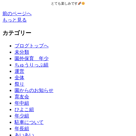
とても楽しみです
前のページへ
もっと見る
カテゴリー
ブログトップへ
未分類
園外保育 年少
ちゅうりっぷ組
運営
全体
祭り
園からのお知らせ
育友会
年中組
ひよこ組
年少組
駐車について
年長組
あいあい