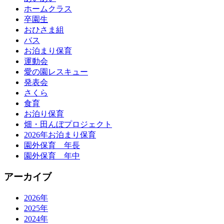
ホームクラス
卒園生
おひさま組
バス
お泊まり保育
運動会
愛の園レスキュー
発表会
さくら
食育
お泊り保育
畑・田んぼプロジェクト
2026年お泊まり保育
園外保育 年長
園外保育 年中
アーカイブ
2026年
2025年
2024年