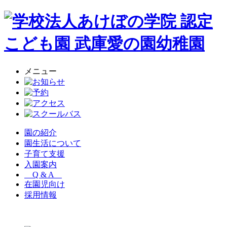
メニュー
園の紹介
園生活について
子育て支援
入園案内
Q & A
在園児向け
採用情報