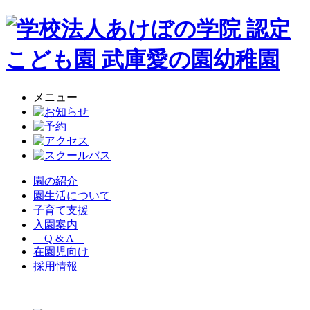
メニュー
園の紹介
園生活について
子育て支援
入園案内
Q & A
在園児向け
採用情報