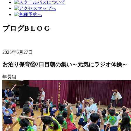
ブログ
B L O G
2025年6月27日
お泊り保育⑭2日目朝の集い～元気にラジオ体操～
年長組