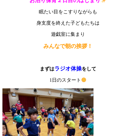
お泊り保育２日目
のはじまり
眠たい目をこすりながらも
身支度を終えた子どもたちは
遊戯室に集まり
みんなで朝の挨拶！
ラジオ体操
まずは
をして
1日のスタート