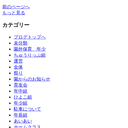
前のページへ
もっと見る
カテゴリー
ブログトップへ
未分類
園外保育 年少
ちゅうりっぷ組
運営
全体
祭り
園からのお知らせ
育友会
年中組
ひよこ組
年少組
駐車について
年長組
あいあい
ホームクラス