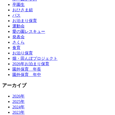
卒園生
おひさま組
バス
お泊まり保育
運動会
愛の園レスキュー
発表会
さくら
食育
お泊り保育
畑・田んぼプロジェクト
2026年お泊まり保育
園外保育 年長
園外保育 年中
アーカイブ
2026年
2025年
2024年
2023年