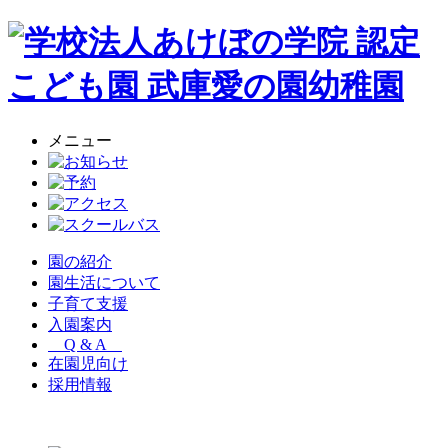
メニュー
園の紹介
園生活について
子育て支援
入園案内
Q & A
在園児向け
採用情報