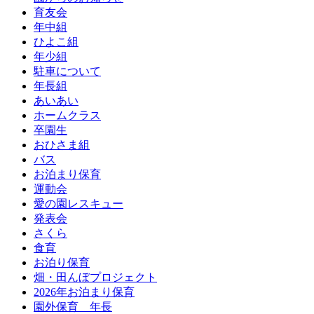
育友会
年中組
ひよこ組
年少組
駐車について
年長組
あいあい
ホームクラス
卒園生
おひさま組
バス
お泊まり保育
運動会
愛の園レスキュー
発表会
さくら
食育
お泊り保育
畑・田んぼプロジェクト
2026年お泊まり保育
園外保育 年長