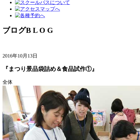
ブログ
B L O G
2016年10月13日
『まつり景品袋詰め＆食品試作①』
全体