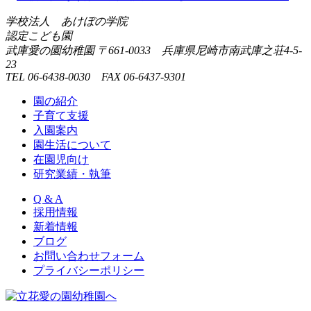
学校法人 あけぼの学院
認定こども園
武庫愛の園幼稚園
〒661-0033 兵庫県尼崎市南武庫之荘4-5-
23
TEL 06-6438-0030 FAX 06-6437-9301
園の紹介
子育て支援
入園案内
園生活について
在園児向け
研究業績・執筆
Q & A
採用情報
新着情報
ブログ
お問い合わせフォーム
プライバシーポリシー