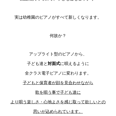
実は幼稚園のピアノがすべて新しくなります。
何故か？
アップライト型のピアノから、
子ども達と
対面式
に唄えるように
全クラス電子ピアノに変わります。
子どもと保育者が顔を見合わせながら
歌を唄う事で子ども達に
より
唄う楽しさ・心地よさを感じ取って欲しい
との
思いが込められています。