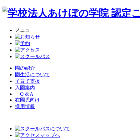
メニュー
園の紹介
園生活について
子育て支援
入園案内
Q & A
在園児向け
採用情報